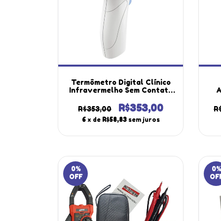
Termômetro Digital Clínico
Infravermelho Sem Contato
A
Superfície Temperatura
T
Corpo Humano Tic-100
Hi
R$353,00
R$353,00
R
Portátil Certificado
3
6
x de
R$58,83
sem juros
0
%
0
%
OFF
OF