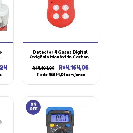
o
Detector 4 Gases Digital
Oxigênio Monóxido Carbono
o
Sulfeto Hidrogênio Gases
d-
Combustíveis Usb Software
,24
R$4.164,05
R$4.164,05
ta
Dg-500 Portátil
s
6
x de
R$694,01
sem juros
0
%
OFF