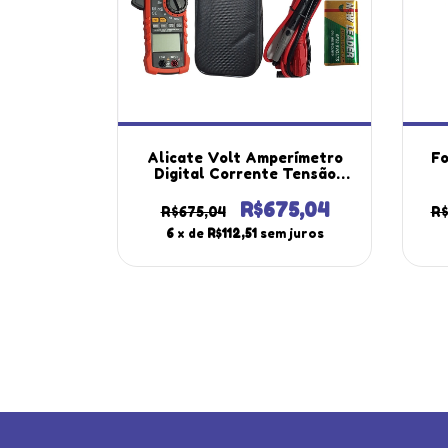
Alicate Volt Amperímetro
Fo
Digital Corrente Tensão
Continuidade Ncv Diodo Rms
Sim
Va-901 Portátil Instrutherm
V
R$675,04
R$675,04
R$
Com Estojo
6
x de
R$112,51
sem juros