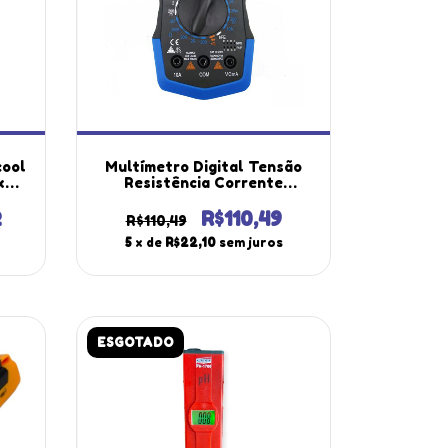
cool
Multímetro Digital Tensão
x
Resistência Corrente
 Rt-
Continuidade Diodo Npn 1999
erm
Contagens Md-740 Portátil
2
R$110,49
R$110,49
Instrutherm
5
x de
R$22,10
sem juros
ESGOTADO