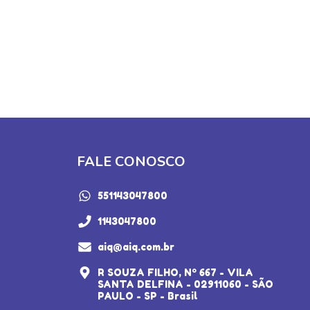
FALE CONOSCO
551143047800
1143047800
aiq@aiq.com.br
R SOUZA FILHO, Nº 667 - VILA
SANTA DELFINA - 02911060 - SÃO
PAULO - SP - Brasil