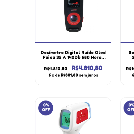
Dosímetro Digital Ruído Oled
So
Faixa 35 A 140Db 680 Horas
S
Medição Filtro Banda
Ban
Microfone Dos-1000x Wheel
Por
R$4.810,80
R$4.810,80
R$1
Portátil Maleta
6
x de
R$801,80
sem juros
0
%
0
%
OFF
OF