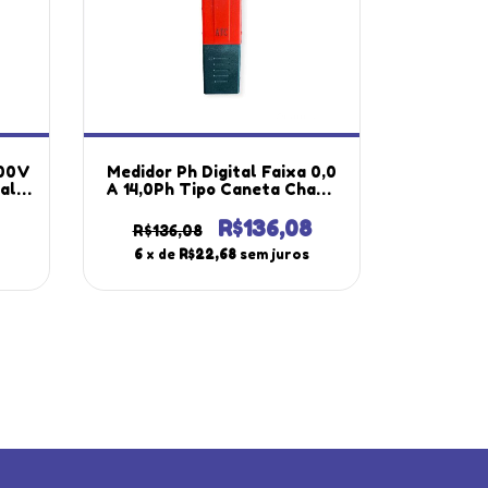
000V
Medidor Ph Digital Faixa 0,0
ual
A 14,0Ph Tipo Caneta Chave
il
Calibração Ph-1700 Portátil
Instrutherm Com Estojo
R$136,08
R$136,08
Solução
6
x de
R$22,68
sem juros