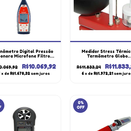
nômetro Digital Pressão
Medidor Stress Térmic
onora Microfone Filtro
Termômetro Globo
da 1/1 Classe 2 Dec-6000
Datalogger Nr17 Pont
tátil Instrutherm Maleta
Orvalho Nho 06 Hold Tg
R$10.069,92
R$11.833
0.069,92
R$11.833,24
Protetor
400 Portátil Com Male
6
x de
R$1.678,32
sem juros
6
x de
R$1.972,21
sem juro
Tripé
0
%
F
OFF