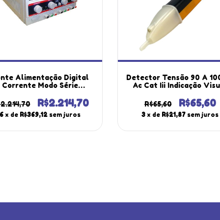
nte Alimentação Digital
Detector Tensão 90 A 1
Corrente Modo Série
Ac Cat Iii Indicação Vis
étrica 2 Canais Tensão 64
Led Ip40 Tv-600 Portát
olts Pesquisas Fa-3030
Instrutherm
R$2.214,70
R$65,60
2.214,70
R$65,60
Portátil Instrutherm
6
x de
R$369,12
sem juros
3
x de
R$21,87
sem juros