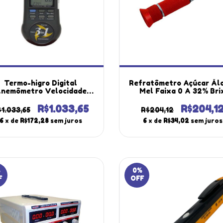
Termo-higro Digital
Refratômetro Açúcar Ál
nemômetro Velocidade
Mel Faixa 0 A 32% Bri
ermômetro Temperatura
Temperatura Automática
grômetro Umidade Thar-
30 Atc Portátil Instruth
R$1.033,65
R$204,1
$1.033,65
R$204,12
00 Portátil Instrutherm
Com Estojo
6
x de
R$172,28
sem juros
6
x de
R$34,02
sem juros
0
%
F
OFF