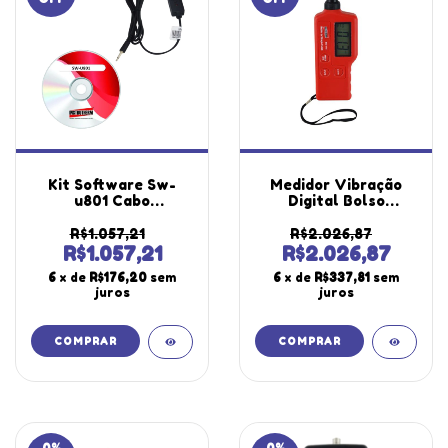
Kit Software Sw-
Medidor Vibração
u801 Cabo
Digital Bolso
Comunicação Pc
Medição Velocidade
Windows Usb-01
Deslocamento
R$1.057,21
R$2.026,87
Saída Direta
Aceleração Haste
R$1.057,21
R$2.026,87
Utilizado Diversos
Mv-710 Portátil
6
x de
R$176,20
sem
6
x de
R$337,81
sem
Equipamentos
Estojo Com
juros
juros
Instrutherm
Certificado