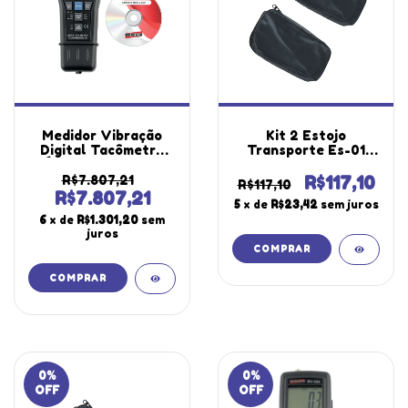
Medidor Vibração
Kit 2 Estojo
Digital Tacômetro
Transporte Es-01
Ótico Contato Pp
Vinil Utilizado
Hold Datalogger Mv-
Diversos
R$7.807,21
R$117,10
R$117,10
690 Portátil
Equipamentos
R$7.807,21
5
x de
R$23,42
sem juros
Software Windows
Segurança
6
x de
R$1.301,20
sem
Certificado
Laboratório
juros
Instrutherm
0
%
0
%
OFF
OFF