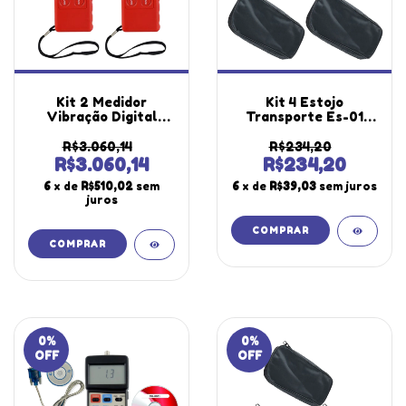
Kit 2 Medidor
Kit 4 Estojo
Vibração Digital
Transporte Es-01
Velocidade
Vinil 115x240x40mm
Deslocamento
Utilizado Diversos
R$3.060,14
R$234,20
Aceleração Haste
Equipamentos
R$3.060,14
R$234,20
Curta Longa Mv-710
Segurança
6
x de
R$510,02
sem
6
x de
R$39,03
sem juros
Portátil Instrutherm
Laboratório
juros
Estojo
Instrutherm
0
%
0
%
OFF
OFF