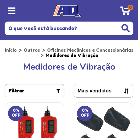
0
Início
>
Outros
>
Oficinas Mecânicas e Concessionárias
>
Medidores de Vibração
Medidores de Vibração
Filtrar
0
%
0
%
OFF
OFF