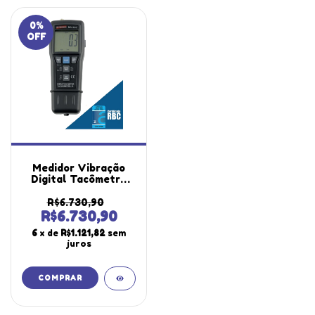
0
%
OFF
Medidor Vibração
Digital Tacômetro
Contato Pp
Velocidade
R$6.730,90
Aceleração
R$6.730,90
Datalogger Mv-690
6
x de
R$1.121,82
sem
Portátil Instrutherm
juros
Certificado