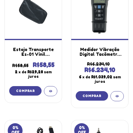
Estojo Transporte
Medidor Vibração
Es-01 Vinil
Digital Tacômetro
115x240x40Mm
Contato Pp
Utilizado Diversos
Velocidade Hold
R$58,55
R$6.234,10
R$58,55
Equipamentos
Peak Aceleração
R$6.234,10
2
x de
R$29,28
sem
Segurança
Datalogger Mv-690
juros
6
x de
R$1.039,02
sem
Laboratório
Portátil Instrutherm
juros
Instrutherm
0
%
0
%
OFF
OFF