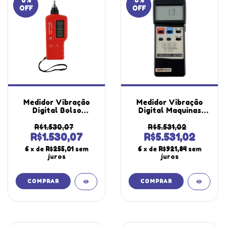
0
%
0
%
OFF
OFF
Medidor Vibração
Medidor Vibração
Digital Bolso
Digital Maquinas
Velocidade
Peak Hold Rs-232
Deslocamento
Sensor Mv-670
R$1.530,07
R$5.531,02
Aceleração Haste
Portátil Instrutherm
R$1.530,07
R$5.531,02
Curta Longa Mv-710
Com Estojo
6
x de
R$255,01
sem
6
x de
R$921,84
sem
Portátil Instrutherm
juros
juros
Estojo