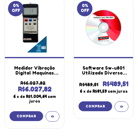
0
%
0
%
OFF
OFF
Medidor Vibração
Software Sw-u801
Digital Maquinas
Utilizado Diversos
Peak Hold Rs-232
Equipamentos
Sensor Mv-670
Windows
R$6.027,82
R$489,51
R$489,51
Portátil Instrutherm
Instrutherm
R$6.027,82
6
x de
R$81,59
sem juros
Com Estojo
6
x de
R$1.004,64
sem
Certificado Rbc
juros