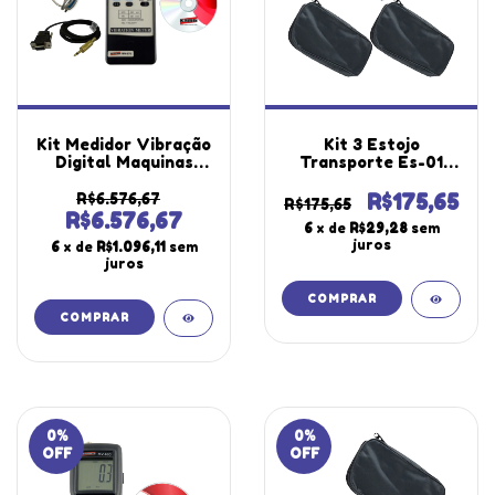
Kit Medidor Vibração
Kit 3 Estojo
Digital Maquinas
Transporte Es-01
Peak Hold Sensor
Vinil 115x240x40mm
Mv-670 Portátil
Utilizado Diversos
R$6.576,67
R$175,65
R$175,65
Instrutherm Estojo
Equipamentos
R$6.576,67
6
x de
R$29,28
sem
Software Cabo Rs-
Segurança
juros
6
x de
R$1.096,11
sem
232 P2 Db9
Laboratório
juros
Instrutherm
0
%
0
%
OFF
OFF